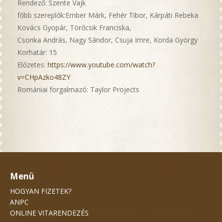
Rendező: Szente Vajk
főbb szereplők:Ember Márk, Fehér Tibor, Kárpáti Rebeka
Kovács Gyopár, Törőcsik Franciska,
Csonka András, Nagy Sándor, Csuja Imre, Korda György
Korhatár: 15
Előzetes:
https://www.youtube.com/watch?
v=CHpAzko48ZY
Romániai forgalmazó: Taylor Projects
Menü
HOGYAN FIZETEK?
ANPC
ONLINE VITARENDEZÉS