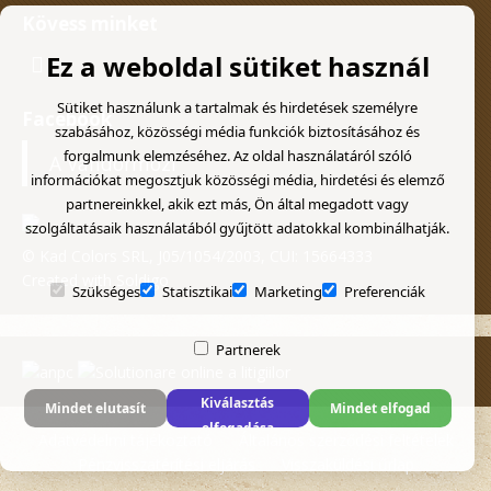
Kövess minket
Ez a weboldal sütiket használ
Sütiket használunk a tartalmak és hirdetések személyre
Facebook
szabásához, közösségi média funkciók biztosításához és
forgalmunk elemzéséhez. Az oldal használatáról szóló
A Vándormozi
információkat megosztjuk közösségi média, hirdetési és elemző
partnereinkkel, akik ezt más, Ön által megadott vagy
szolgáltatásaik használatából gyűjtött adatokkal kombinálhatják.
© Kad Colors SRL, J05/1054/2003, CUI: 15664333
Created with
Soldigo
Szükséges
Statisztikai
Marketing
Preferenciák
Partnerek
Kiválasztás
Mindet elutasít
Mindet elfogad
elfogadása
Adatvédelmi tájékoztató
Általános szerződési feltételek
Pénzvisszatérítési eljárás
Visszaküldési űrlap