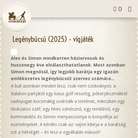
Tog
0
nav
Legénybúcsú (2025) - vígjáték
Alex és Simon mindketten háziorvosok és
huszonegy éve elválaszthatatlanok. Most azonban
Simon megnősül, így legjobb barátja egy igazán
emlékezetes legénybúcsút szervez számára...
A buli azonban minden lesz, csak nem szokványos: a
Balaton partjától egy luxus golf resortig, pókerjátszmáktól
vadnyugati kocsmákig sodródik a történet, miközben egy
titokzatos széf, egy híres színésznő, egy rendőrnő, egy
kommandós és Simon menyasszonya is bonyolítja az
eseményeket. A kérdés csak az: vajon kibírja-e a barátság
ezt a hétvégét – és lesz-e egyáltalán esküvő?