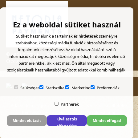
Ez a weboldal sütiket használ
Sütiket használunk a tartalmak és hirdetések személyre
szabásához, közösségi média funkciók biztosításához és
forgalmunk elemzéséhez. Az oldal használatáról szóló
© Kad Colors SRL, J05/1054/2003, CUI: 15664333
információkat megosztjuk közösségi média, hirdetési és elemző
Created with
Soldigo
partnereinkkel, akik ezt más, Ön által megadott vagy
szolgáltatásaik használatából gyűjtött adatokkal kombinálhatják.
Szükséges
Statisztikai
Marketing
Preferenciák
Partnerek
Adatvédelmi tájékoztató
Általános szerződési feltételek
Pénzvisszatérítési eljárás
Visszaküldési űrlap
Kiválasztás
Mindet elutasít
Mindet elfogad
elfogadása