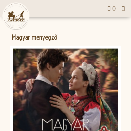
Tog
0
nav
Magyar menyegző