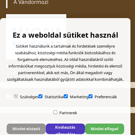
A Vándormozi
Ez a weboldal sütiket használ
Sütiket használunk a tartalmak és hirdetések személyre
szabásához, közösségi média funkciók biztosításához és
forgalmunk elemzéséhez. Az oldal használatáról szóló
© Kad Colors SRL, J05/1054/2003, CUI: 15664333
információkat megosztjuk közösségi média, hirdetési és elemző
Created with
Soldigo
partnereinkkel, akik ezt más, Ön által megadott vagy
szolgáltatásaik használatából gyűjtött adatokkal kombinálhatják.
Szükséges
Statisztikai
Marketing
Preferenciák
Partnerek
Adatvédelmi tájékoztató
Általános szerződési feltételek
Kiválasztás
Pénzvisszatérítési eljárás
Visszaküldési űrlap
Mindet elutasít
Mindet elfogad
elfogadása