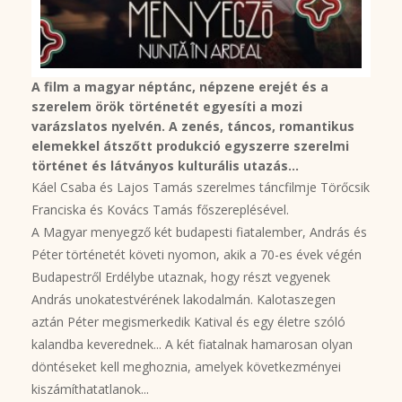
A film a magyar néptánc, népzene erejét és a
szerelem örök történetét egyesíti a mozi
varázslatos nyelvén. A zenés, táncos, romantikus
elemekkel átszőtt produkció egyszerre szerelmi
történet és látványos kulturális utazás...
Káel Csaba és Lajos Tamás szerelmes táncfilmje Törőcsik
Franciska és Kovács Tamás főszereplésével.
A Magyar menyegző két budapesti fiatalember, András és
Péter történetét követi nyomon, akik a 70-es évek végén
Budapestről Erdélybe utaznak, hogy részt vegyenek
András unokatestvérének lakodalmán. Kalotaszegen
aztán Péter megismerkedik Katival és egy életre szóló
kalandba keverednek... A két fiatalnak hamarosan olyan
döntéseket kell meghoznia, amelyek következményei
kiszámíthatatlanok...