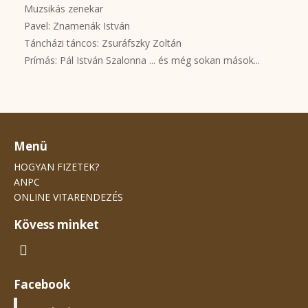
Muzsikás zenekar
Pavel: Znamenák István
Táncházi táncos: Zsuráfszky Zoltán
Prímás: Pál István Szalonna ... és még sokan mások...
Menü
HOGYAN FIZETEK?
ANPC
ONLINE VITARENDEZÉS
Kövess minket
Facebook