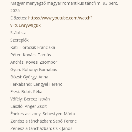
Magyar menyegző magyar romantikus táncfilm, 93 perc,
2025
Előzetes:
https://www.youtube.com/watch?
v=t0Lwryw9gBk
Stáblista
Szereplők
Kati: Törőcsik Franciska
Péter: Kovács Tamás
András: Kövesi Zsombor
Gyuri: Rohonyi Barnabás
Bözsi: Györgyi Anna
Ferkabandi: Lengyel Ferenc
Erzsi: Bubik Réka
Vőfély: Berecz István
László: Anger Zsolt
Énekes asszony: Sebestyén Márta
Zenész a táncházban: Sebő Ferenc
Zenész a táncházban: Csík János